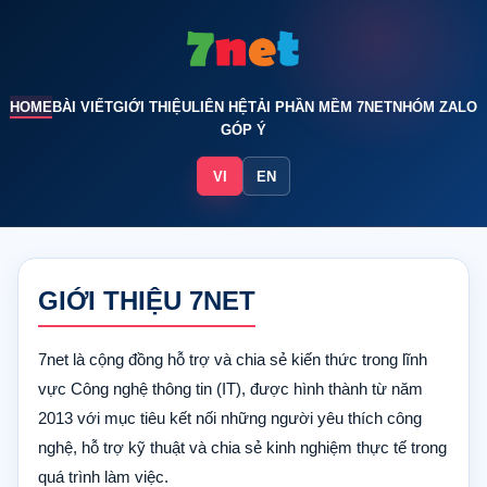
HOME
BÀI VIẾT
GIỚI THIỆU
LIÊN HỆ
TẢI PHẦN MỀM 7NET
NHÓM ZALO
GÓP Ý
VI
EN
GIỚI THIỆU 7NET
7net là cộng đồng hỗ trợ và chia sẻ kiến thức trong lĩnh
vực Công nghệ thông tin (IT), được hình thành từ năm
2013 với mục tiêu kết nối những người yêu thích công
nghệ, hỗ trợ kỹ thuật và chia sẻ kinh nghiệm thực tế trong
quá trình làm việc.